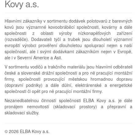
Kovy a.s.
Hlavními zákazníky v sortimentu dodávek polotovarů z barevných
kovů jsou významné kovoobráběcí společnosti, kovárny a dále
společnosti z oblasti výroby nízkonapěťových zařízení
(rozvaděče). Dodavateli tyčí a trubek jsou dlouholetí významní
evropští výrobci prověření dlouholetou spoluprací nejen s naší
společností, ale i svými dodávkami zákazníkům nejen v Evropě,
ale i v Severní Americe a Asii.
V sortimentu vodičů a trakčního materiálu jsou hlavními odběrateli
české a slovenské drážní společnosti a pro ně pracující montážní
firmy, společnosti provozující městskou hromadnou dopravu
(dopravní podniky) a dále důlní, elektrárenské a energetické
společnosti či opět pro ně pracující montážní firmy.
Nezanedbatelnou činností společnosti ELBA Kovy a.s. je dále
pronájem nemovitostí (skladovací prostory) a přepravní a
skladovací služby.
© 2026 ELBA Kovy a.s.