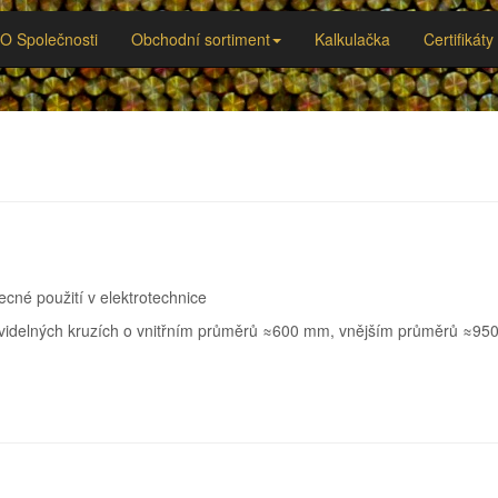
O Společnosti
Obchodní sortiment
Kalkulačka
Certifikát
cné použití v elektrotechnice
videlných kruzích o vnitřním průměrů ≈600 mm, vnějším průměrů ≈95